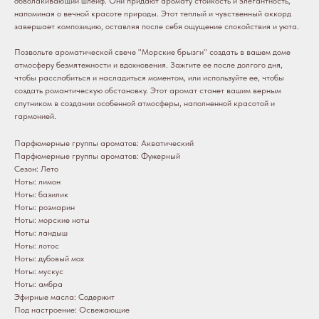
обволакивающий шлейф. Они придают аромату стойкость и элегантность,
напоминая о вечной красоте природы. Этот теплый и чувственный аккорд
завершает композицию, оставляя после себя ощущение спокойствия и уюта.
Позвольте ароматической свече "Морские брызги" создать в вашем доме
атмосферу безмятежности и вдохновения. Зажгите ее после долгого дня,
чтобы расслабиться и насладиться моментом, или используйте ее, чтобы
создать романтическую обстановку. Этот аромат станет вашим верным
спутником в создании особенной атмосферы, наполненной красотой и
гармонией.
Парфюмерные группы ароматов: Акватический
Парфюмерные группы ароматов: Фужерный
Сезон: Лето
Ноты: лимон
Ноты: базилик
Ноты: розмарин
Ноты: морские ноты
Ноты: ландыш
Ноты: лотос
Ноты: дубовый мох
Ноты: мускус
Ноты: амбра
Эфирные масла: Содержит
Под настроение: Освежающие