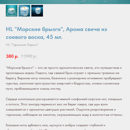
HL "Морские брызги", Арома свеча из
соевого воска, 45 мл.
HL "Гармония Ладоги"
380
р.
1 590
р.
"Морские брызги" – это не просто ароматическая свеча, это путешествие к
прохладным водам Ладоги, где свежий бриз играет с пряными травами на
берегу. Верхние ноты лимона, базилика и розмарина мгновенно пробуждают
чувства, наполняя пространство энергией и бодростью, словно солнечные
лучи, пробивающиеся сквозь листву.
Сердце композиции раскрывается нежной симфонией морских нот, ландыша
и лотоса. Этот аккорд переносит вас на берег озера, где шум волн
смешивается с ароматом цветущих растений. Ощутите умиротворение и
гармонию, наблюдая за закатом, окрашивающим воду в золотистые оттенки.
Базовые ноты дубового мха, мускуса и амбры создают глубокий и