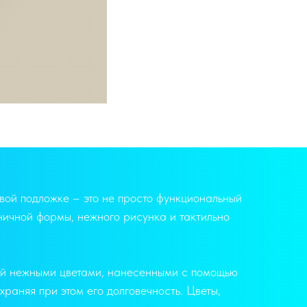
вой подложке – это не просто функциональный
ничной формы, нежного рисунка и тактильно
ный нежными цветами, нанесенными с помощью
храняя при этом его долговечность. Цветы,