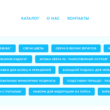
КАТАЛОГ
О НАС
КОНТАКТЫ
RSBURG"
СВЕЧИ ЦВЕТЫ
СВЕЧИ В ФОРМЕ ФРУКТОВ
РМОНИЯ ЛАДОГИ"
АРОМА СВЕЧА HL "ТАИНСТВЕННЫЙ ОСТРОВ"
АВКИ ДЛЯ КОЛЕЦ И УКРАШЕНИЙ
БОЛЬШОЙ ПОДНОС ДЛЯ УКРА
ОВАЛЬНЫЕ МРАМОРНЫЕ ПОДНОСЫ
ПОДСТАВКИ ТЕРАЦЦО - РА
И С ПОТАЛЬЮ
НАБОРЫ ДЛЯ МЕДИТАЦИИ ИЗ ГИПСА
БАРЕ