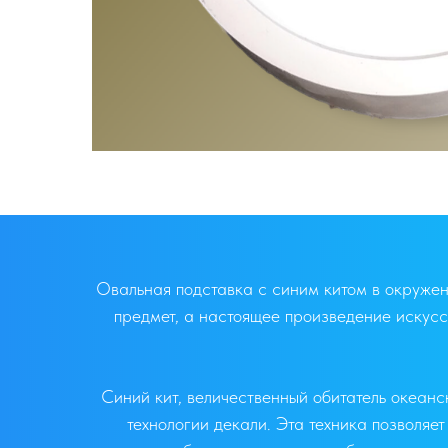
Овальная подставка с синим китом в окружен
предмет, а настоящее произведение искусс
Синий кит, величественный обитатель океан
технологии декали. Эта техника позволяет