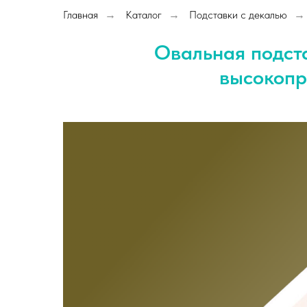
Главная
Каталог
Подставки с декалью
→
→
→
Овальная подста
высокопр