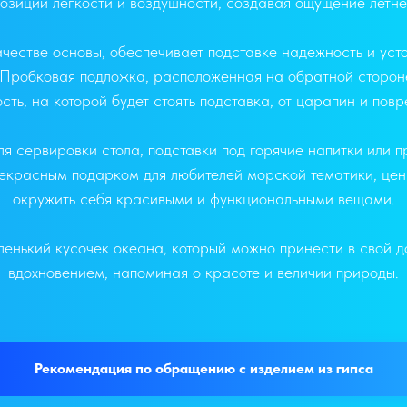
зиции легкости и воздушности, создавая ощущение летнег
честве основы, обеспечивает подставке надежность и усто
. Пробковая подложка, расположенная на обратной сторо
сть, на которой будет стоять подставка, от царапин и пов
я сервировки стола, подставки под горячие напитки или п
екрасным подарком для любителей морской тематики, цени
окружить себя красивыми и функциональными вещами.
ленький кусочек океана, который можно принести в свой 
вдохновением, напоминая о красоте и величии природы.
Рекомендация по обращению с изделием из гипса