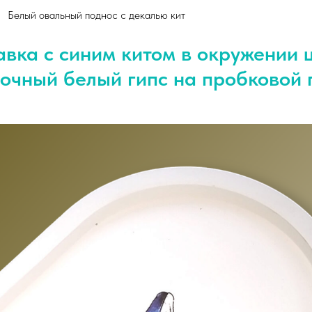
Белый овальный поднос с декалью кит
вка с синим китом в окружении ц
очный белый гипс на пробковой 