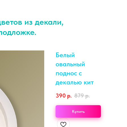
ветов из декали,
подложке.
Белый
овальный
поднос с
декалью кит
390
р.
879
р.
Купить