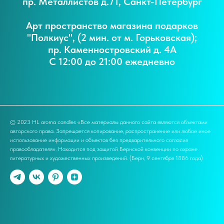
пр. Металлистов д.71, Санкт-Петербург
Арт пространство магазина подарков
"Полкиус", (2 мин. от м. Горьковская);
пр. Каменностровский д. 4А
С 12:00 до 21:00 ежедневно
© 2023 HL aroma candles «Все материалы данного сайта являются объектами
авторского права. Запрещается копирование, распространение или любое иное
использование информации и объектов без предварительного согласия
правообладателя». Находится под защитой Бернской конвенции по охране
литературных и художественных произведений. (Берн, 9 сентября 1886 года)