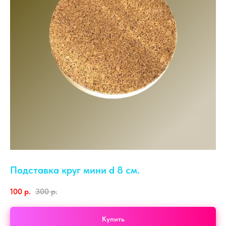
Подставка круг мини d 8 см.
100
р.
300
р.
Купить