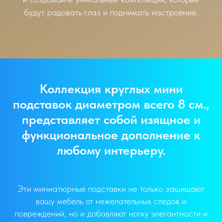
будут радовать глаз и поднимать настроение.
Коллекция круглых мини
подставок диаметром всего 8 см.,
представляет собой изящное и
функциональное дополнение к
любому интерьеру.
Эти миниатюрные подставки не только защищают
вашу мебель от нежелательных следов и
повреждений, но и добавляют нотку элегантности и