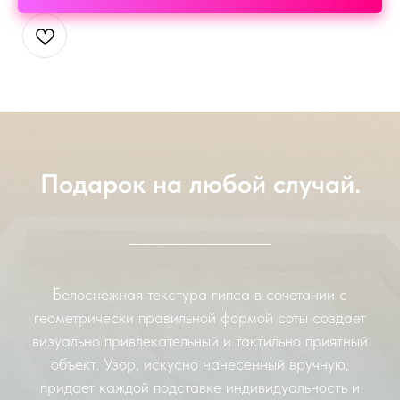
Подарок на любой случай.
Белоснежная текстура гипса в сочетании с
геометрически правильной формой соты создает
визуально привлекательный и тактильно приятный
объект. Узор, искусно нанесенный вручную,
придает каждой подставке индивидуальность и