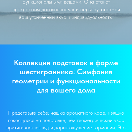
функциональными вещами. Она станет
прекрасным дополнением к интерьеру, отражая
ваш утонченный вкус и индивидуальность.
Коллекция подставок в форме
шестигранника: Симфония
геометрии и функциональности
для вашего дома
Представьте себе: чашка ароматного кофе, изящно
покоящаяся на подставке, чей геометрический узор
притягивает взгляд и дарит ощущение гармонии. Это