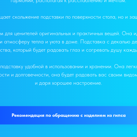
гармонии, располагая к расслаблению и мечтам.
щает скольжение подставки по поверхности стола, но и за
 для ценителей оригинальных и практичных вещей. Она ид
атмосферу тепла и уюта в доме. Подставка с декалью де
ства, который будет радовать глаз и согревать душу кажды
подставку удобной в использовании и хранении. Она легко 
сти и долговечности, она будет радовать вас своим видо
и даря хорошее настроение.
Рекомендация по обращению с изделием из гипса