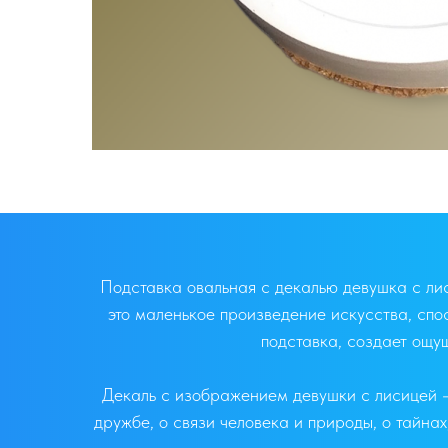
Подставка овальная с декалью девушка с лис
это маленькое произведение искусства, спо
подставка, создает ощущ
Декаль с изображением девушки с лисицей –
дружбе, о связи человека и природы, о тайна