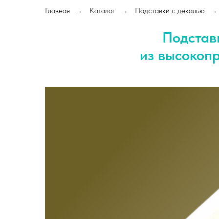
Главная
Каталог
Подставки с декалью
→
→
→
Подстав
из высокопр