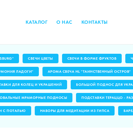
КАТАЛОГ
О НАС
КОНТАКТЫ
RSBURG"
СВЕЧИ ЦВЕТЫ
СВЕЧИ В ФОРМЕ ФРУКТОВ
РМОНИЯ ЛАДОГИ"
АРОМА СВЕЧА HL "ТАИНСТВЕННЫЙ ОСТРОВ"
АВКИ ДЛЯ КОЛЕЦ И УКРАШЕНИЙ
БОЛЬШОЙ ПОДНОС ДЛЯ УКРА
ОВАЛЬНЫЕ МРАМОРНЫЕ ПОДНОСЫ
ПОДСТАВКИ ТЕРАЦЦО - РА
И С ПОТАЛЬЮ
НАБОРЫ ДЛЯ МЕДИТАЦИИ ИЗ ГИПСА
БАРЕ