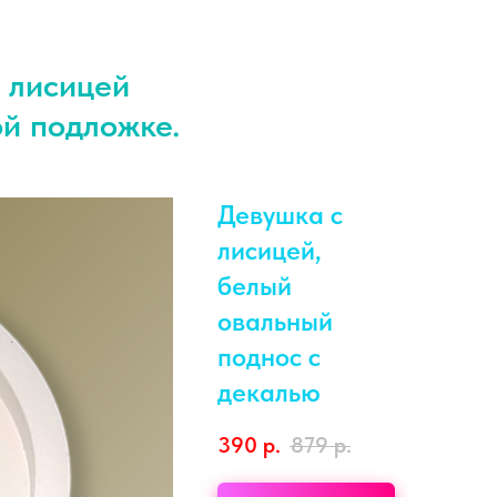
 лисицей
ой подложке.
Девушка с
лисицей,
белый
овальный
поднос с
декалью
390
р.
879
р.