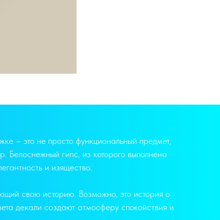
жке – это не просто функциональный предмет,
р. Белоснежный гипс, из которого выполнена
легантность и изящество.
ющий свою историю. Возможно, это история о
цвета декали создают атмосферу спокойствия и