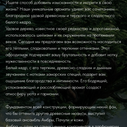
Ищете способ добавить изысканности и интриги в свою
жизнь? Наши уникальные ароматы удивят вас сочетанием
благородной удовой древесины и терпкого и сладостного
белого кедра.
Удовое дерево, известное своей редкостью и дороговизной,
использовалось шейхами и их окружением на протяжении
веков. Сегодня мы предлагаем вам возможность насладиться
его тёплыми, сладковатыми и терпкими оттенками. Этот
афродизиак подчеркнёт вашу брутальность и добавит нотку
мужественности в повседневность.
Белый кедр, с его терпким, древесно-сладким и дымным
звучанием с нотками заморских специй, подарит вам
ощущение благородства и интимности. Его бодрящий,
успокаивающий и расслабляющий аромат создаст
атмосферу уюта и гармонии.
Фундаментом всей конструкции, формирующим некий фон,
что бы оттенить другие древесные нюансы, выступил
базовый ансамбль Амбры, Пачули и кожи.
Амбра — один из самых ценных компонентов в парфюмерии.