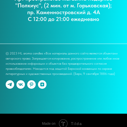
"Полкиус", (2 мин. от м. Горьковская);
пр. Каменностровский д. 4А
С 12:00 до 21:00 ежедневно
© 2023 HL aroma candles «Все материалы данного сайта являются объектами
авторского права. Запрещается копирование, распространение или любое иное
использование информации и объектов без предварительного согласия
правообладателя». Находится под защитой Бернской конвенции по охране
литературных и художественных произведений. (Берн, 9 сентября 1886 года)
Tilda
Made on