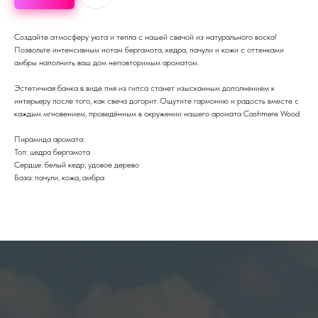
Создайте атмосферу уюта и тепла с нашей свечой из натурального воска!
Позвольте интенсивным нотам бергамота, кедра, пачули и кожи с оттенками
амбры наполнить ваш дом неповторимым ароматом.
Эстетичная банка в виде пня из гипса станет изысканным дополнением к
интерьеру после того, как свеча догорит. Ощутите гармонию и радость вместе с
каждым мгновением, проведённым в окружении нашего аромата Cashmere Wood.
Пирамида аромата:
Топ: цедра бергамота
Сердце: белый кедр, удовое дерево
База: пачули, кожа, амбра