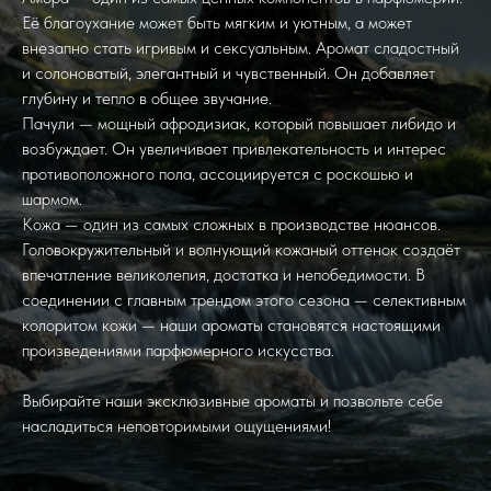
Её благоухание может быть мягким и уютным, а может
внезапно стать игривым и сексуальным. Аромат сладостный
и солоноватый, элегантный и чувственный. Он добавляет
глубину и тепло в общее звучание.
Пачули — мощный афродизиак, который повышает либидо и
возбуждает. Он увеличивает привлекательность и интерес
противоположного пола, ассоциируется с роскошью и
шармом.
Кожа — один из самых сложных в производстве нюансов.
Головокружительный и волнующий кожаный оттенок создаёт
впечатление великолепия, достатка и непобедимости. В
соединении с главным трендом этого сезона — селективным
колоритом кожи — наши ароматы становятся настоящими
произведениями парфюмерного искусства.
Выбирайте наши эксклюзивные ароматы и позвольте себе
насладиться неповторимыми ощущениями!