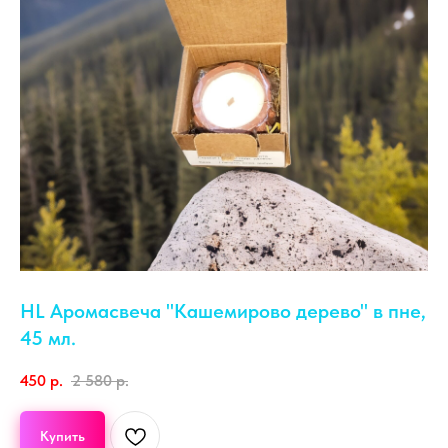
HL Аромасвеча "Кашемирово дерево" в пне,
45 мл.
450
р.
2 580
р.
Купить