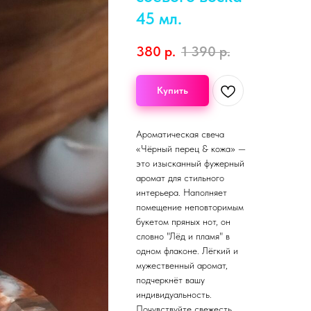
45 мл.
380
р.
1 390
р.
Купить
Ароматическая свеча
«Чёрный перец & кожа» —
это изысканный фужерный
аромат для стильного
интерьера. Наполняет
помещение неповторимым
букетом пряных нот, он
словно "Лёд и пламя" в
одном флаконе. Лёгкий и
мужественный аромат,
подчеркнёт вашу
индивидуальность.
Почувствуйте свежесть