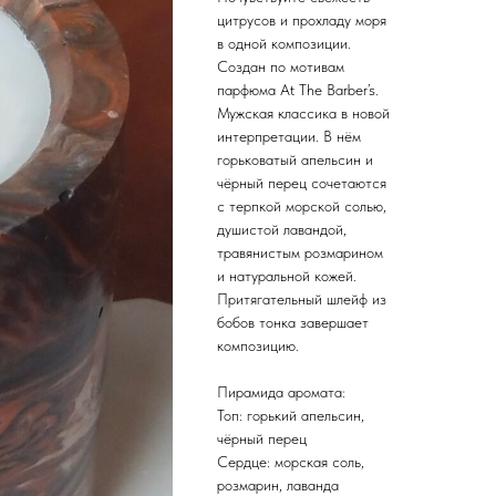
цитрусов и прохладу моря
в одной композиции.
Создан по мотивам
парфюма At The Barber’s.
Мужская классика в новой
интерпретации. В нём
горьковатый апельсин и
чёрный перец сочетаются
с терпкой морской солью,
душистой лавандой,
травянистым розмарином
и натуральной кожей.
Притягательный шлейф из
бобов тонка завершает
композицию.
Пирамида аромата:
Топ: горький апельсин,
чёрный перец
Сердце: морская соль,
розмарин, лаванда