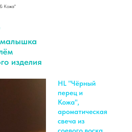
 & Кожа"
"
 малышка
илём
го изделия
HL "Чёрный
перец и
Кожа",
ароматическая
свеча из
соевого воска