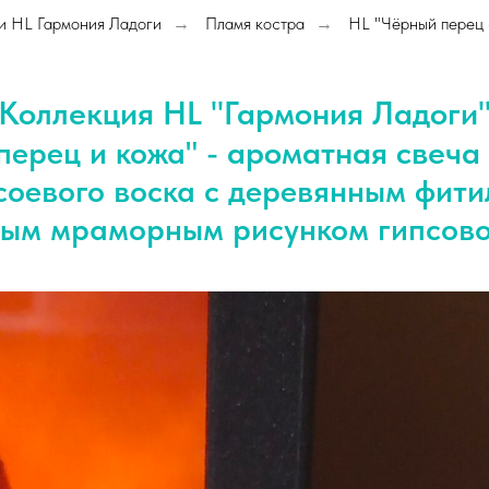
и HL Гармония Ладоги
Пламя костра
HL "Чёрный перец
→
→
Коллекция HL "Гармония Ладоги
ароматная свеча
перец и кожа" -
соевого воска с деревянным фит
ным мраморным рисунком гипсово