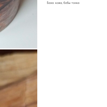
База: кожа, бобы тонка