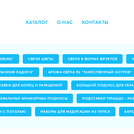
КАТАЛОГ
О НАС
КОНТАКТЫ
RSBURG"
СВЕЧИ ЦВЕТЫ
СВЕЧИ В ФОРМЕ ФРУКТОВ
РМОНИЯ ЛАДОГИ"
АРОМА СВЕЧА HL "ТАИНСТВЕННЫЙ ОСТРОВ"
АВКИ ДЛЯ КОЛЕЦ И УКРАШЕНИЙ
БОЛЬШОЙ ПОДНОС ДЛЯ УКРА
ОВАЛЬНЫЕ МРАМОРНЫЕ ПОДНОСЫ
ПОДСТАВКИ ТЕРАЦЦО - РА
И С ПОТАЛЬЮ
НАБОРЫ ДЛЯ МЕДИТАЦИИ ИЗ ГИПСА
БАРЕ