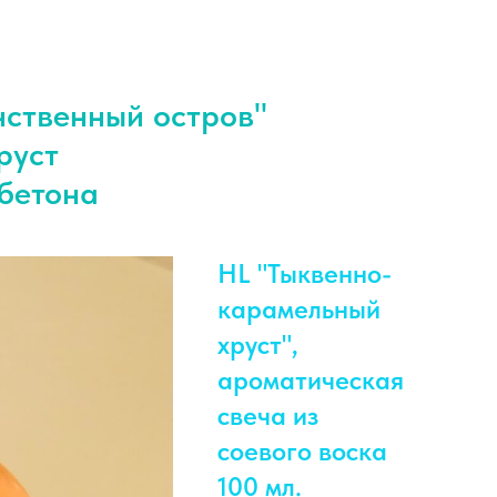
"
нственный остров
руст
-бетона
HL "Тыквенно-
карамельный
хруст",
ароматическая
свеча из
соевого воска
100 мл.