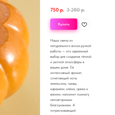
750
р.
3 280
р.
Купить
Наша свеча из
натурального воска ручной
работы — это идеальный
выбор для создания тёплой
и уютной атмосферы в
вашем доме. Её
интенсивный аромат,
сочетающий ноты
апельсина, тыквы,
карамели, клёна, ореха и
ванили, наполнит комнату
неповторимым
благоуханием. А
потрескивающий