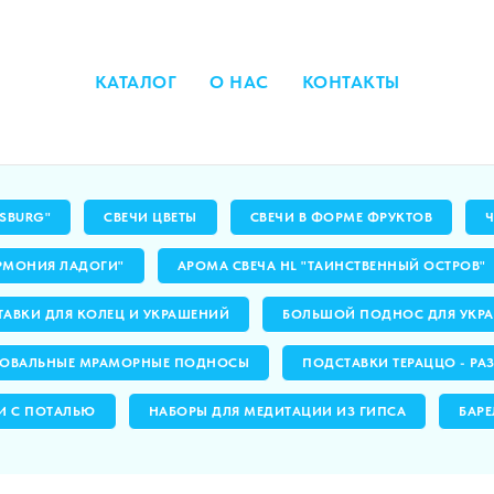
КАТАЛОГ
О НАС
КОНТАКТЫ
RSBURG"
СВЕЧИ ЦВЕТЫ
СВЕЧИ В ФОРМЕ ФРУКТОВ
РМОНИЯ ЛАДОГИ"
АРОМА СВЕЧА HL "ТАИНСТВЕННЫЙ ОСТРОВ"
АВКИ ДЛЯ КОЛЕЦ И УКРАШЕНИЙ
БОЛЬШОЙ ПОДНОС ДЛЯ УКРА
ОВАЛЬНЫЕ МРАМОРНЫЕ ПОДНОСЫ
ПОДСТАВКИ ТЕРАЦЦО - РА
И С ПОТАЛЬЮ
НАБОРЫ ДЛЯ МЕДИТАЦИИ ИЗ ГИПСА
БАРЕ