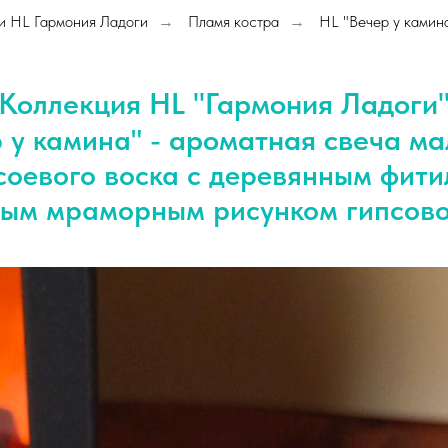
и HL Гармония Ладоги
Пламя костра
HL "Вечер у камин
→
→
Коллекция HL "Гармония Ладоги
ароматная свеча м
 у камина" -
соевого воска с деревянным фит
ным мраморным рисунком гипсово