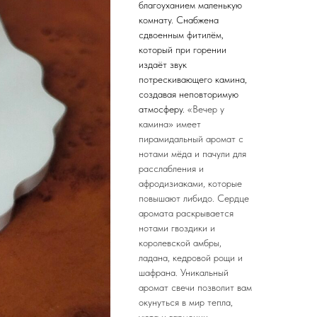
благоуханием маленькую
комнату. Снабжена
сдвоенным фитилём,
который при горении
издаёт звук
потрескивающего камина,
создавая неповторимую
атмосферу.
«Вечер у
камина» имеет
пирамидальный аромат с
нотами мёда и пачули для
расслабления и
афродизиаками, которые
повышают либидо. Сердце
аромата раскрывается
нотами гвоздики и
королевской амбры,
ладана, кедровой рощи и
шафрана. Уникальный
аромат свечи позволит вам
окунуться в мир тепла,