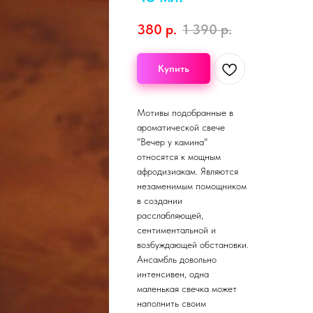
380
р.
1 390
р.
Купить
Мотивы подобранные в
ароматической свече
"Вечер у камина"
относятся к мощным
афродизиакам. Являются
незаменимым помощником
в создании
расслабляющей,
сентиментальной и
возбуждающей обстановки.
Ансамбль довольно
интенсивен, одна
маленькая свечка может
наполнить своим