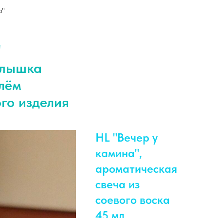
а"
"
алышка
илём
го изделия
HL "Вечер у
камина",
ароматическая
свеча из
соевого воска
45 мл.