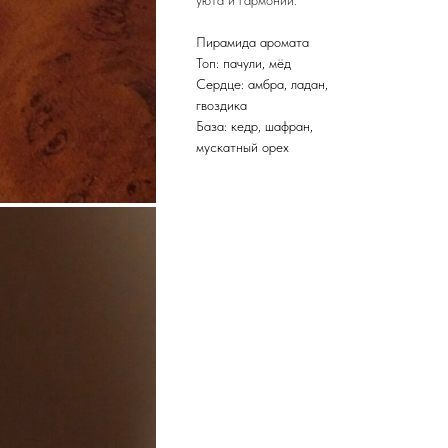
уюта и гармонии.
Пирамида аромата
Топ: пачули, мёд
Сердце: амбра, ладан,
гвоздика
База: кедр, шафран,
мускатный орех