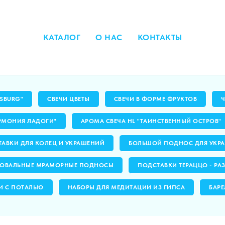
КАТАЛОГ
О НАС
КОНТАКТЫ
RSBURG"
СВЕЧИ ЦВЕТЫ
СВЕЧИ В ФОРМЕ ФРУКТОВ
РМОНИЯ ЛАДОГИ"
АРОМА СВЕЧА HL "ТАИНСТВЕННЫЙ ОСТРОВ"
АВКИ ДЛЯ КОЛЕЦ И УКРАШЕНИЙ
БОЛЬШОЙ ПОДНОС ДЛЯ УКРА
ОВАЛЬНЫЕ МРАМОРНЫЕ ПОДНОСЫ
ПОДСТАВКИ ТЕРАЦЦО - РА
И С ПОТАЛЬЮ
НАБОРЫ ДЛЯ МЕДИТАЦИИ ИЗ ГИПСА
БАРЕ