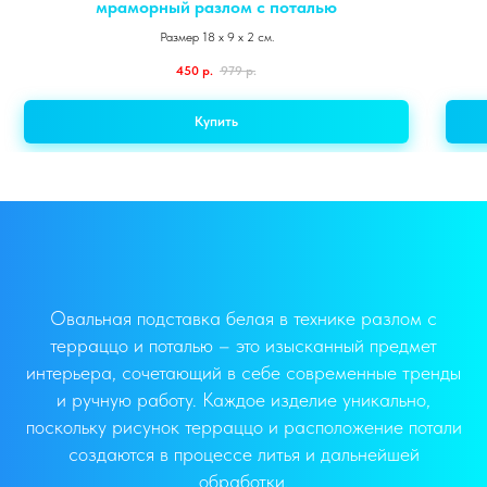
мраморный разлом с поталью
Размер 18 х 9 х 2 см.
450
р.
979
р.
Купить
Овальная подставка белая в технике разлом с
терраццо и поталью – это изысканный предмет
интерьера, сочетающий в себе современные тренды
и ручную работу. Каждое изделие уникально,
поскольку рисунок терраццо и расположение потали
создаются в процессе литья и дальнейшей
обработки.