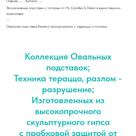
Главная
→
Каталог
→
Эксклюзивные подставки с поталью от HL Candles & Dekor в единственном
экземпляре
→
Овальная подставка белая в технике разлом с терраццо и поталью
Коллекция Овальных
подставок;
Техника тераццо, разлом -
разрушение;
Изготовленных из
высокопрочного
скульптурного гипса
с пробковой защитой от