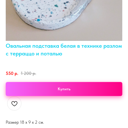
Овальная подставка белая в технике разлом
с терраццо и поталью
550
р.
1 200
р.
Купить
Размер 18 х 9 х 2 см.