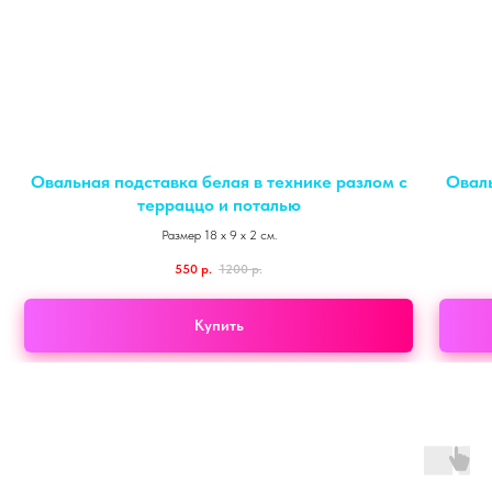
Овальная подставка белая в технике разлом с
Оваль
терраццо и поталью
Размер 18 х 9 х 2 см.
550
р.
1200
р.
Купить