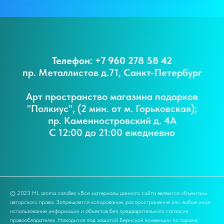
Телефон: +7 960 278 58 42
пр. Металлистов д.71, Санкт-Петербург
Арт пространство магазина подарков
"Полкиус", (2 мин. от м. Горьковская);
пр. Каменностровский д. 4А
С 12:00 до 21:00 ежедневно
© 2023 HL aroma candles «Все материалы данного сайта являются объектами
авторского права. Запрещается копирование, распространение или любое иное
использование информации и объектов без предварительного согласия
правообладателя». Находится под защитой Бернской конвенции по охране