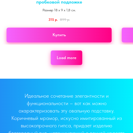
пробковой подложке
Размер 18 х 9 х 1,8 см.
315
р.
899
р.
Купить
Load more
Идеальное сочетание элегантности и
функциональности – вот как можно
охарактеризовать эту овальную подставку.
Коричневый мрамор, искусно имитированный из
высокопрочного гипса, придает изделию
благородный вид, напоминающий о вечной красоте