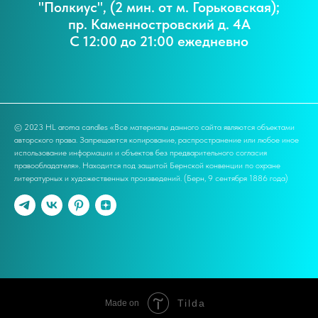
"Полкиус", (2 мин. от м. Горьковская);
пр. Каменностровский д. 4А
С 12:00 до 21:00 ежедневно
© 2023 HL aroma candles «Все материалы данного сайта являются объектами
авторского права. Запрещается копирование, распространение или любое иное
использование информации и объектов без предварительного согласия
правообладателя». Находится под защитой Бернской конвенции по охране
литературных и художественных произведений. (Берн, 9 сентября 1886 года)
Tilda
Made on