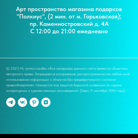
Арт пространство магазина подарков
"Полкиус", (2 мин. от м. Горьковская);
пр. Каменностровский д. 4А
С 12:00 до 21:00 ежедневно
© 2023 HL aroma candles «Все материалы данного сайта являются объектами
авторского права. Запрещается копирование, распространение или любое иное
использование информации и объектов без предварительного согласия
правообладателя». Находится под защитой Бернской конвенции по охране
литературных и художественных произведений. (Берн, 9 сентября 1886 года)