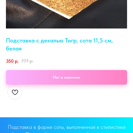
Подставка с декалью Тигр, сота 11,5 см,
белая
350
р.
777
р.
Нет в наличии
Подставка в форме соты, выполненная в стилистике