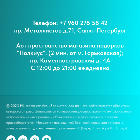
Телефон: +7 960 278 58 42
пр. Металлистов д.71, Санкт-Петербург
Арт пространство магазина подарков
"Полкиус", (2 мин. от м. Горьковская);
пр. Каменностровский д. 4А
С 12:00 до 21:00 ежедневно
© 2023 HL aroma candles «Все материалы данного сайта являются объектами
авторского права. Запрещается копирование, распространение или любое иное
использование информации и объектов без предварительного согласия
правообладателя». Находится под защитой Бернской конвенции по охране
литературных и художественных произведений. (Берн, 9 сентября 1886 года)