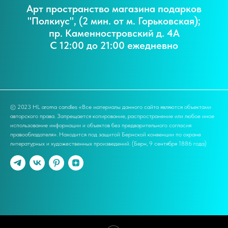
Арт пространство магазина подарков
"Полкиус", (2 мин. от м. Горьковская);
пр. Каменностровский д. 4А
С 12:00 до 21:00 ежедневно
© 2023 HL aroma candles «Все материалы данного сайта являются объектами
авторского права. Запрещается копирование, распространение или любое иное
использование информации и объектов без предварительного согласия
правообладателя». Находится под защитой Бернской конвенции по охране
литературных и художественных произведений. (Берн, 9 сентября 1886 года)