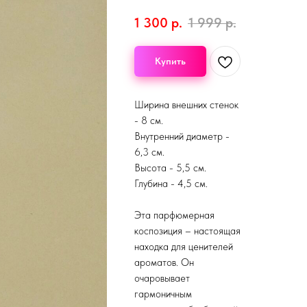
1 300
р.
1 999
р.
Купить
Ширина внешних стенок
- 8 см.
Внутренний диаметр -
6,3 см.
Высота - 5,5 см.
Глубина - 4,5 см.
Эта парфюмерная
коспозиция – настоящая
находка для ценителей
ароматов. Он
очаровывает
гармоничным