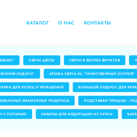
КАТАЛОГ
О НАС
КОНТАКТЫ
RSBURG"
СВЕЧИ ЦВЕТЫ
СВЕЧИ В ФОРМЕ ФРУКТОВ
РМОНИЯ ЛАДОГИ"
АРОМА СВЕЧА HL "ТАИНСТВЕННЫЙ ОСТРОВ"
АВКИ ДЛЯ КОЛЕЦ И УКРАШЕНИЙ
БОЛЬШОЙ ПОДНОС ДЛЯ УКРА
ОВАЛЬНЫЕ МРАМОРНЫЕ ПОДНОСЫ
ПОДСТАВКИ ТЕРАЦЦО - РА
И С ПОТАЛЬЮ
НАБОРЫ ДЛЯ МЕДИТАЦИИ ИЗ ГИПСА
БАРЕ