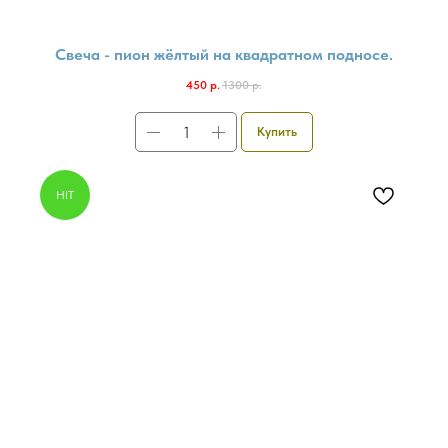
Свеча - пион жёлтый на квадратном подносе.
450
р.
1300
р.
Купить
HIT